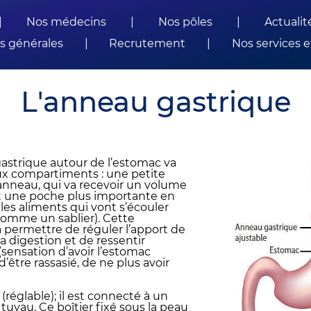
|
Nos médecins
|
Nos pôles
|
Actualit
s générales
|
Recrutement
|
Nos services e
L'anneau gastrique
astrique autour de l’estomac va
eux compartiments : une petite
anneau, qui va recevoir un volume
et une poche plus importante en
les aliments qui vont s’écouler
 comme un sablier). Cette
permettre de réguler l’apport de
la digestion et de ressentir
(sensation d’avoir l’estomac
’être rassasié, de ne plus avoir
(réglable); il est connecté à un
n tuyau. Ce boîtier fixé sous la peau