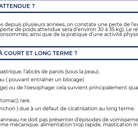
 ATTENDUE ?
s depuis plusieurs années, on constate une perte de l’e
a perte de poids attendue sera d’environ 30 à 35 kg). Le ré
consommés; ainsi que de la pratique d’une activité physiq
À COURT ET LONG TERME ?
astrique, l’abcès de parois (sous la peau).
au ( pouvant entraîner un blocage)
ppage) ou de l’oesophage: cela survient principalement qu
stomac); rare.
nchon ) due à un défaut de cicatrisation au long terme.
anneau ne doit pas présenter d’épisodes de vomissemen
 mécanique: alimentation trop rapide, mastication insu