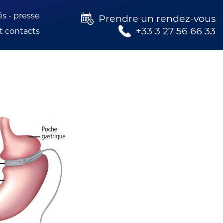
és - presse
Prendre un rendez-vous
+33 3 27 56 66 33
t contacts