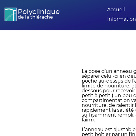
Accueil
Information
La pose d’un anneau g
séparer celui-ci en d
poche au-dessus de l’
limité de nourriture, 
dessous pour recevoir 
petit à petit ( un peu
compartimentation va 
nourriture, de ralentir 
rapidement la satiété 
suffisamment rempli, d
faim).
L’anneau est ajustable 
petit boîtier par un fi