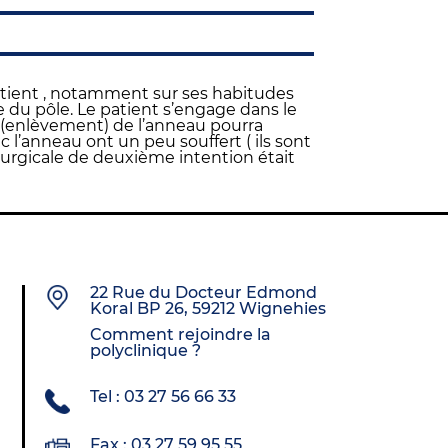
atient , notamment sur ses habitudes
re du pôle. Le patient s’engage dans le
n (enlèvement) de l’anneau pourra
c l’anneau ont un peu souffert ( ils sont
irurgicale de deuxième intention était
22 Rue du Docteur Edmond
Koral BP 26, 59212 Wignehies
Comment rejoindre la
polyclinique ?
Tel : 03 27 56 66 33
Fax : 03 27 59 95 55