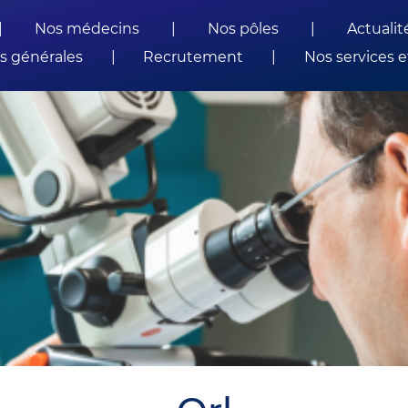
|
Nos médecins
|
Nos pôles
|
Actualit
s générales
|
Recrutement
|
Nos services e