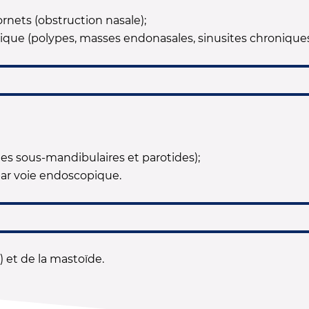
ornets (obstruction nasale);
pique (polypes, masses endonasales, sinusites chroniques
ndes sous-mandibulaires et parotides);
 par voie endoscopique.
 et de la mastoïde.