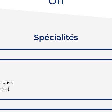
Orl
Spécialités
niques;
stie).
S